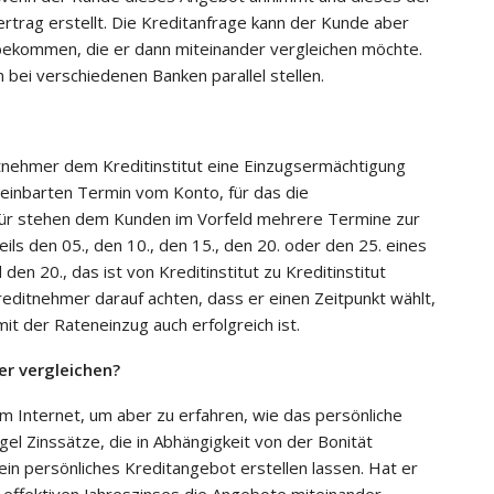
ertrag erstellt. Die Kreditanfrage kann der Kunde aber
bekommen, die er dann miteinander vergleichen möchte.
bei verschiedenen Banken parallel stellen.
ditnehmer dem Kreditinstitut eine Einzugsermächtigung
reinbarten Termin vom Konto, für das die
afür stehen dem Kunden im Vorfeld mehrere Termine zur
ils den 05., den 10., den 15., den 20. oder den 25. eines
n 20., das ist von Kreditinstitut zu Kreditinstitut
reditnehmer darauf achten, dass er einen Zeitpunkt wählt,
it der Rateneinzug auch erfolgreich ist.
er vergleichen?
 im Internet, um aber zu erfahren, wie das persönliche
gel Zinssätze, die in Abhängigkeit von der Bonität
n persönliches Kreditangebot erstellen lassen. Hat er
 effektiven Jahreszinses die Angebote miteinander