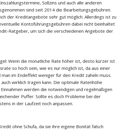
Zinszahlungstermine, Sollzins und auch alle anderen
ausgenommen sind seit 2014 die Bearbeitungsgebühren.
eich der Kreditangebote sehr gut möglich. Allerdings ist zu
eventuelle Kontoführungsgebühren dabei nicht beinhaltet
Kredit-Ratgeber, um sich die verschiedenen Angebote der
el: Wenn die monatliche Rate höher ist, desto kürzer ist
rate so hoch sein, wie es nur möglich ist, da aus einer
d man im Endeffekt weniger für den Kredit zaheln muss.
e auch wirklich tragen kann. Die optimale Ratenhöhe
hen Einnahmen werden die notwendigen und regelmäßigen
chender Puffer. Sollte es doch Probleme bei der
ens in der Laufzeit noch anpassen.
Kredit ohne Schufa
, da sie ihre eigene Bonität falsch