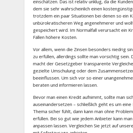
einschätzen. Das ist relativ unklug, da die Kunde
dem sie sehr wahrscheinlich einen kostengünstige
trotzdem ein paar Situationen bei denen so ein Kr
unbürokratischeren Weg angenehmerer und wollte
gespeichert wird. Im Normalfall verursacht ein K
Fällen höhere Kosten.
Vor allem, wenn die Zinsen besonders niedrig si
zu erfüllen, allerdings sollte man vorsichtig sein
macht der Gesetzgeber transparente Vergleiche.
gezielte Umschulung oder dem Zusammensetzen v
beeinflussen. Um sich vor so einer unangenehme
beraten und informieren lassen.
Bevor man einen Kredit aufnimmt, sollte man sic
auseinandersetzen – schließlich geht es um ein
Thema sicher fühlt, dann kann man ohne Problem
erfüllen. Bei so gut wie jedem Anbieter kann man
anpassen lassen. Vergleichen Sie jetzt auf unser
mit Sofortzusage anbieten.