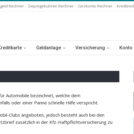
geld Rechner
Depotgebühren Rechner
Girokonto Rechner
Kreditre
Kreditkarte
Geldanlage
Versicherung
Konto
g für Automobile bezeichnet, welche dem
alls oder einer Panne schnelle Hilfe verspricht.
obil-Clubs angeboten, jedoch besteht auch bei den
zbrief zusätzlich in der Kfz-Haftpflichtversicherung zu