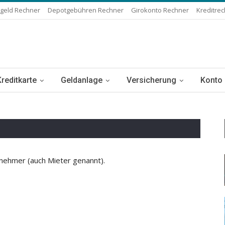
geld Rechner
Depotgebühren Rechner
Girokonto Rechner
Kreditre
Kreditkarte
Geldanlage
Versicherung
Konto
nehmer (auch Mieter genannt).