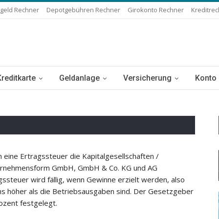
geld Rechner
Depotgebühren Rechner
Girokonto Rechner
Kreditre
Kreditkarte
Geldanlage
Versicherung
Konto
 eine Ertragssteuer die Kapitalgesellschaften /
nternehmensform GmbH, GmbH & Co. KG und AG
gssteuer wird fällig, wenn Gewinne erzielt werden, also
 höher als die Betriebsausgaben sind. Der Gesetzgeber
rozent festgelegt.