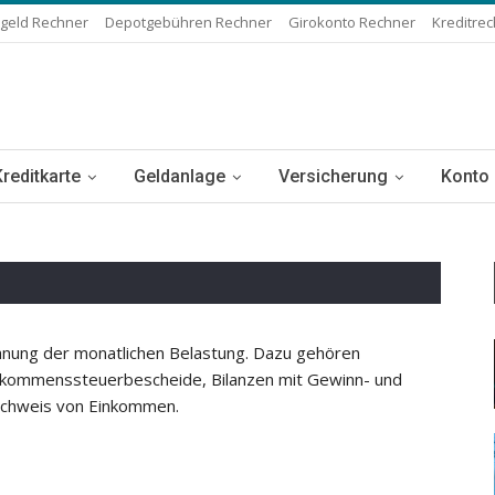
geld Rechner
Depotgebühren Rechner
Girokonto Rechner
Kreditre
Kreditkarte
Geldanlage
Versicherung
Konto
hnung der monatlichen Belastung. Dazu gehören
nkommenssteuerbescheide, Bilanzen mit Gewinn- und
achweis von Einkommen.