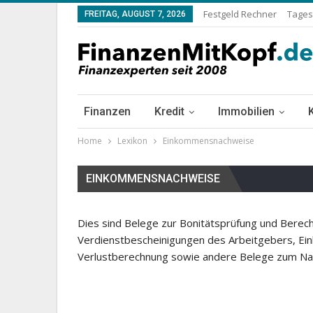
Festgeld Rechner
Tages
FREITAG, AUGUST 7, 2026
Finanzen
Kredit
Immobilien
Home
Lexikon
Einkommensnachweise
EINKOMMENSNACHWEISE
Dies sind Belege zur Bonitätsprüfung und Berec
Verdienstbescheinigungen des Arbeitgebers, Ei
Verlustberechnung sowie andere Belege zum N