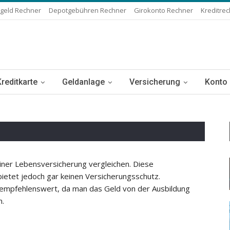
geld Rechner
Depotgebühren Rechner
Girokonto Rechner
Kreditre
Kreditkarte
Geldanlage
Versicherung
Konto
iner Lebensversicherung vergleichen. Diese
bietet jedoch gar keinen Versicherungsschutz.
t empfehlenswert, da man das Geld von der Ausbildung
n.